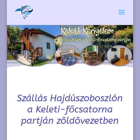
Szállás Hajdúszoboszlón
a Keleti-főcsatorna
partján zöldövezetben