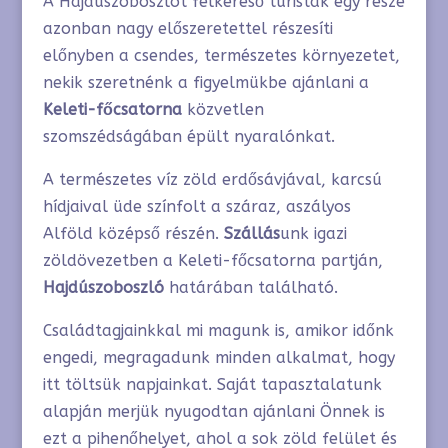
A Hajdúszoboszlót felkereső turisták egy része
azonban nagy előszeretettel részesíti
előnyben a csendes, természetes környezetet,
nekik szeretnénk a figyelmükbe ajánlani a
Keleti-főcsatorna
közvetlen
szomszédságában épült nyaralónkat.
A természetes víz zöld erdősávjával, karcsú
hídjaival üde színfolt a száraz, aszályos
Alföld középső részén.
Szállás
unk igazi
zöldövezetben a Keleti-főcsatorna partján,
Hajdúszoboszló
határában található.
Családtagjainkkal mi magunk is, amikor időnk
engedi, megragadunk minden alkalmat, hogy
itt töltsük napjainkat. Saját tapasztalatunk
alapján merjük nyugodtan ajánlani Önnek is
ezt a pihenőhelyet, ahol a sok zöld felület és