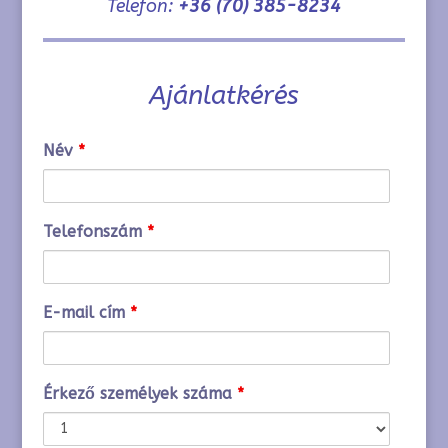
Telefon:
+36 (70) 385-8234
Ajánlatkérés
Név
*
Telefonszám
*
E-mail cím
*
Érkező személyek száma
*